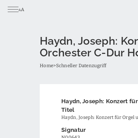
Skip
A
to
A
main
content
Haydn, Joseph: Kon
Orchester C-Dur Ho
Breadcrumb
Home
Schneller Datenzugriff
Haydn, Joseph: Konzert fü
Titel
Haydn, Joseph: Konzert für Orgel
Signatur
N00643