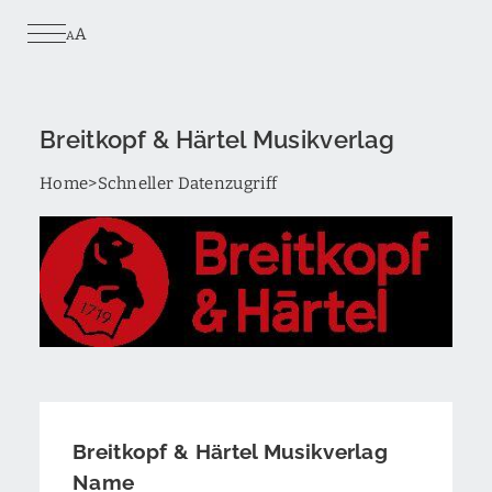
Skip
A
to
A
main
content
Breitkopf & Härtel Musikverlag
Breadcrumb
Home
Schneller Datenzugriff
Breitkopf & Härtel Musikverlag
Name