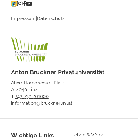
Impressum
|
Datenschutz
Anton Bruckner Privatuniversität
Alice-Harnoncourt-Platz 1
A-4040 Linz
T
+43 732 701000
information@bruckneruni.at
Wichtige Links
Footer
Leben & Werk