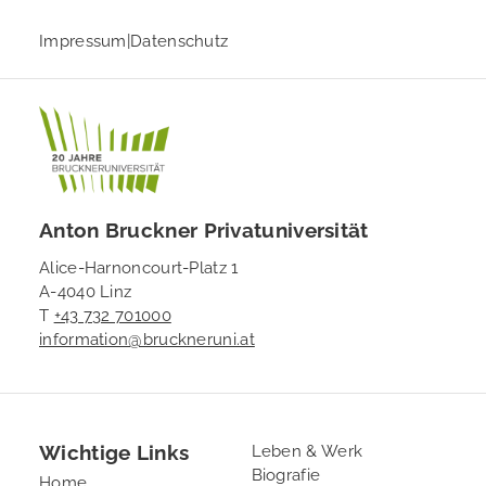
Impressum
|
Datenschutz
Anton Bruckner Privatuniversität
Alice-Harnoncourt-Platz 1
A-4040 Linz
T
+43 732 701000
information@bruckneruni.at
Wichtige Links
Footer
Leben & Werk
Biografie
2
Home