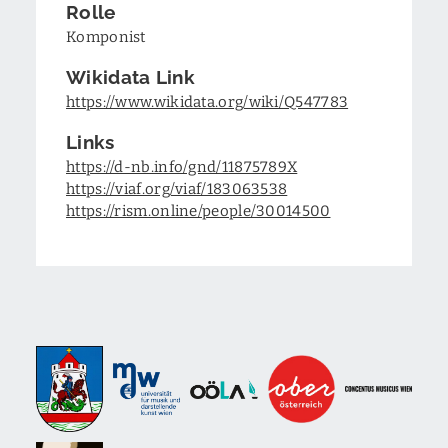
Rolle
Komponist
Wikidata Link
https://www.wikidata.org/wiki/Q547783
Links
https://d-nb.info/gnd/11875789X
https://viaf.org/viaf/183063538
https://rism.online/people/30014500