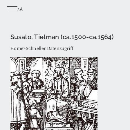
Skip
A
to
A
main
content
Susato, Tielman (ca.1500-ca.1564)
Breadcrumb
Home
Schneller Datenzugriff