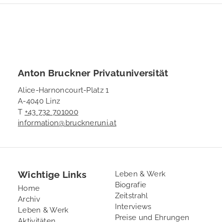
Anton Bruckner Privatuniversität
Alice-Harnoncourt-Platz 1
A-4040 Linz
T
+43 732 701000
information@bruckneruni.at
Wichtige Links
Footer
Leben & Werk
Biografie
2
Home
Zeitstrahl
Archiv
Interviews
Leben & Werk
Preise und Ehrungen
Aktivitäten