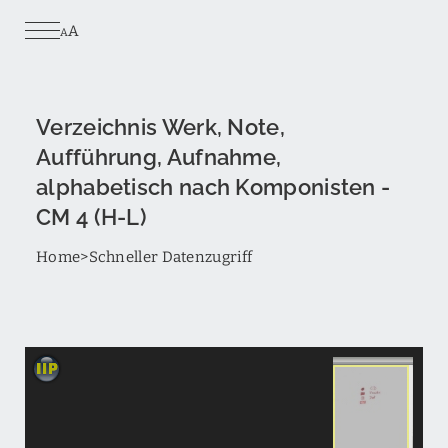
Skip
A
to
A
main
content
Verzeichnis Werk, Note,
Aufführung, Aufnahme,
alphabetisch nach Komponisten -
CM 4 (H-L)
Breadcrumb
Home
Schneller Datenzugriff