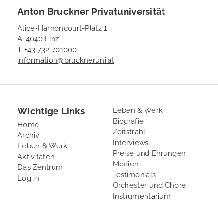
Anton Bruckner Privatuniversität
Alice-Harnoncourt-Platz 1
A-4040 Linz
T
+43 732 701000
information@bruckneruni.at
Wichtige Links
Footer
Leben & Werk
Biografie
2
Home
Zeitstrahl
Archiv
Interviews
Leben & Werk
Preise und Ehrungen
Aktivitäten
Medien
Das Zentrum
Testimonials
User
Log in
Orchester und Chöre
account
Instrumentarium
menu