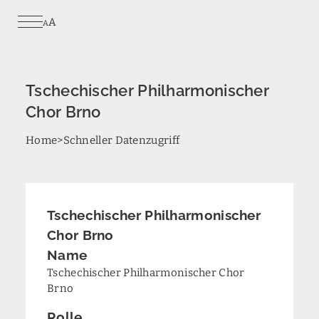
Skip
A
to
A
main
content
Tschechischer Philharmonischer
Chor Brno
Breadcrumb
Home
Schneller Datenzugriff
Tschechischer Philharmonischer
Chor Brno
Name
Tschechischer Philharmonischer Chor
Brno
Rolle