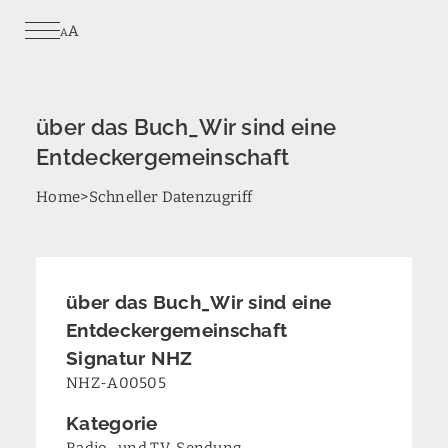
Skip
A
to
A
main
content
über das Buch_Wir sind eine
Entdeckergemeinschaft
Breadcrumb
Home
Schneller Datenzugriff
über das Buch_Wir sind eine
Entdeckergemeinschaft
Signatur NHZ
NHZ-A00505
Kategorie
Radio- und TV-Sendung