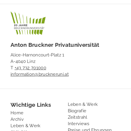
Anton Bruckner Privatuniversität
Alice-Harnoncourt-Platz 1
A-4040 Linz
T
+43 732 701000
information@bruckneruni.at
Wichtige Links
Footer
Leben & Werk
Biografie
2
Home
Zeitstrahl
Archiv
Interviews
Leben & Werk
Preise und Ehrungen