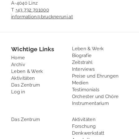
A-4040 Linz
T
+43 732 701000
information@bruckneruni.at
Wichtige Links
Footer
Leben & Werk
Biografie
2
Home
Zeitstrahl
Archiv
Interviews
Leben & Werk
Preise und Ehrungen
Aktivitäten
Medien
Das Zentrum
Testimonials
User
Log in
Orchester und Chöre
account
Instrumentarium
menu
Footer
Footer
Das Zentrum
Aktivitäten
Forschung
3
4
Denkwerkstatt