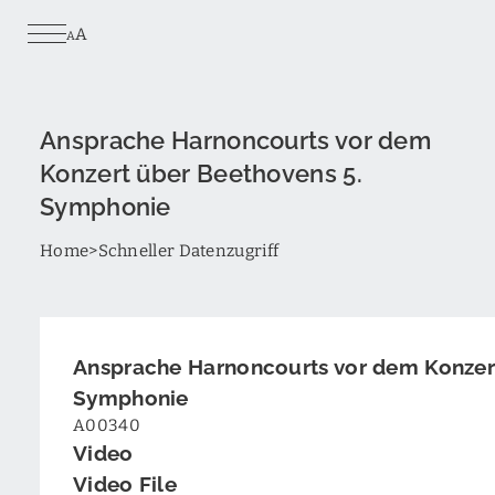
Skip
A
to
A
main
content
Ansprache Harnoncourts vor dem
Konzert über Beethovens 5.
Symphonie
Breadcrumb
Home
Schneller Datenzugriff
Ansprache Harnoncourts vor dem Konzer
Symphonie
A00340
Video
Video File