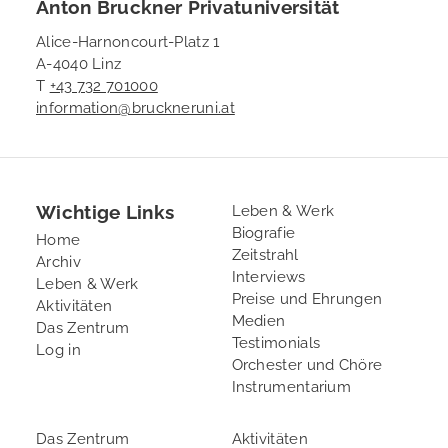
Anton Bruckner Privatuniversität
Alice-Harnoncourt-Platz 1
A-4040 Linz
T
+43 732 701000
information@bruckneruni.at
Wichtige Links
Footer
Leben & Werk
Biografie
2
Home
Zeitstrahl
Archiv
Interviews
Leben & Werk
Preise und Ehrungen
Aktivitäten
Medien
Das Zentrum
Testimonials
User
Log in
Orchester und Chöre
account
Instrumentarium
menu
Footer
Footer
Das Zentrum
Aktivitäten