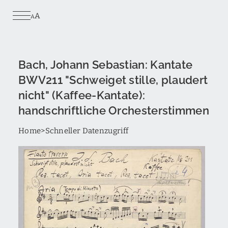
Skip
A
to
A
main
content
Bach, Johann Sebastian: Kantate
BWV211 "Schweiget stille, plaudert
nicht" (Kaffee-Kantate):
handschriftliche Orchesterstimmen
Breadcrumb
Home
Schneller Datenzugriff