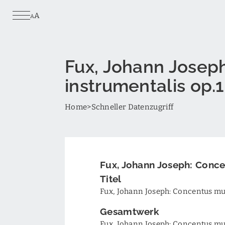
Skip
A
to
A
main
content
Fux, Johann Josep
instrumentalis op.1
Breadcrumb
Home
Schneller Datenzugriff
Fux, Johann Joseph: Conce
Titel
Fux, Johann Joseph: Concentus mu
Gesamtwerk
Fux, Johann Joseph: Concentus mu