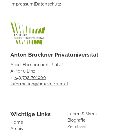
Impressum
|
Datenschutz
Anton Bruckner Privatuniversität
Alice-Harnoncourt-Platz 1
A-4040 Linz
T
+43 732 701000
information@bruckneruni.at
Wichtige Links
Footer
Leben & Werk
Biografie
2
Home
Zeitstrahl
Archiv